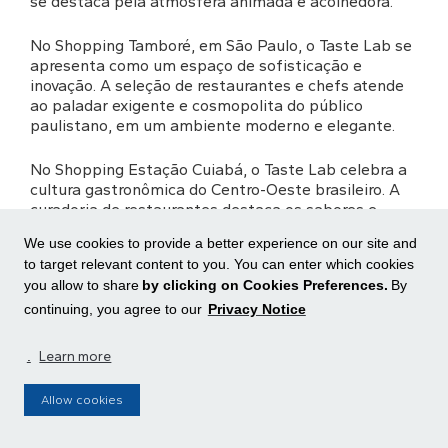
se destaca pela atmosfera animada e acolhedora.
No Shopping Tamboré, em São Paulo, o Taste Lab se
apresenta como um espaço de sofisticação e
inovação. A seleção de restaurantes e chefs atende
ao paladar exigente e cosmopolita do público
paulistano, em um ambiente moderno e elegante.
No Shopping Estação Cuiabá, o Taste Lab celebra a
cultura gastronômica do Centro-Oeste brasileiro. A
curadoria de restaurantes destaca os sabores e
ingredientes regionais, oferecendo uma experiência
We use cookies to provide a better experience on our site and
autêntica em um espaço que honra as tradições
to target relevant content to you. You can enter which cookies
locais e abraça tendências contemporâneas.
you allow to share
by clicking on Cookies Preferences.
By
continuing, you agree to our
Privacy Notice
Em cada localidade, adaptamos cuidadosamente
diversos aspectos do Taste Lab para ressoar com o
público local. Esta personalização garante que cada
.
Learn more
unidade seja um espaço gastronômico autêntico e
um reflexo da comunidade em que está inserido.
Allow cookies
Felipe Andrade, nosso diretor comercial, resume a