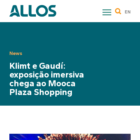
Skip
to
EN
content
News
Klimt e Gaudí:
exposição imersiva
chega ao Mooca
Plaza Shopping