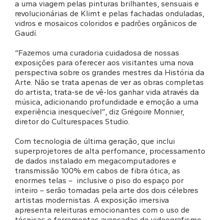
a uma viagem pelas pinturas brilhantes, sensuais e
revolucionárias de Klimt e pelas fachadas onduladas,
vidros e mosaicos coloridos e padrões orgânicos de
Gaudí.
“Fazemos uma curadoria cuidadosa de nossas
exposições para oferecer aos visitantes uma nova
perspectiva sobre os grandes mestres da História da
Arte. Não se trata apenas de ver as obras completas
do artista; trata-se de vê-los ganhar vida através da
música, adicionando profundidade e emoção a uma
experiência inesquecível”, diz Grégoire Monnier,
diretor do Culturespaces Studio.
Com tecnologia de última geração, que inclui
superprojetores de alta perfomance, processamento
de dados instalado em megacomputadores e
transmissão 100% em cabos de fibra ótica, as
enormes telas – inclusive o piso do espaço por
inteiro – serão tomadas pela arte dos dois célebres
artistas modernistas. A exposição imersiva
apresenta releituras emocionantes com o uso de
técnicas e ferramentas avançadas de videografismo,