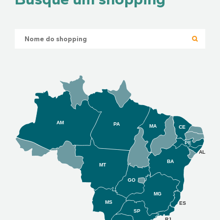
AM
PA
MA
CE
PE
AL
BA
MT
GO
MG
MS
ES
SP
RJ