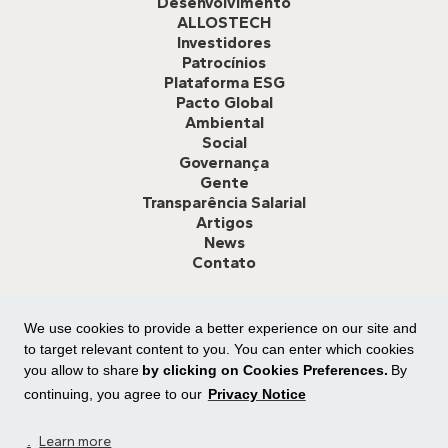
Desenvolvimento
ALLOSTECH
Investidores
Patrocínios
Plataforma ESG
Pacto Global
Ambiental
Social
Governança
Gente
Transparência Salarial
Artigos
News
Contato
We use cookies to provide a better experience on our site and
Canal de Ética:
Clique aqui
ou ligue para
0800 591 8825
para
relatar desvio de conduta ou dar sugestão de melhoria.
to target relevant content to you. You can enter which cookies
you allow to share
by clicking on Cookies Preferences.
By
continuing, you agree to our
Privacy Notice
.
Learn more