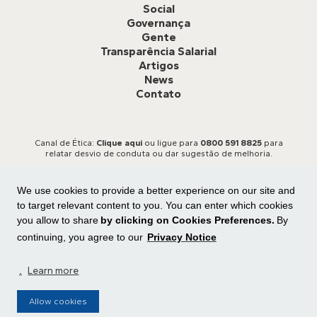
Social
Governança
Gente
Transparência Salarial
Artigos
News
Contato
Canal de Ética:
Clique aqui
ou ligue para
0800 591 8825
para
relatar desvio de conduta ou dar sugestão de melhoria.
We use cookies to provide a better experience on our site and
to target relevant content to you. You can enter which cookies
you allow to share
by clicking on Cookies Preferences.
By
continuing, you agree to our
Privacy Notice
Todos os direitos reservados
Central de privacidade
|
Preferência de cookies
.
Learn more
Allow cookies