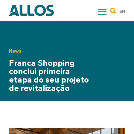
Skip
to
EN
content
News
Franca Shopping
conclui primeira
etapa do seu projeto
de revitalização