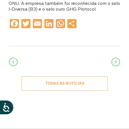
ONU. A empresa também foi reconhecida com o selo
I-Diversa (B3) e o selo ouro GHG Protocol.
Facebook
Twitter
Email
LinkedIn
WhatsApp
Share
Navegação
de
Post
TODAS AS NOTÍCIAS