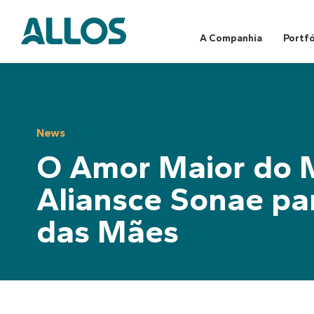
Skip
to
content
A Companhia
Portfó
News
O Amor Maior do 
Aliansce Sonae pa
das Mães