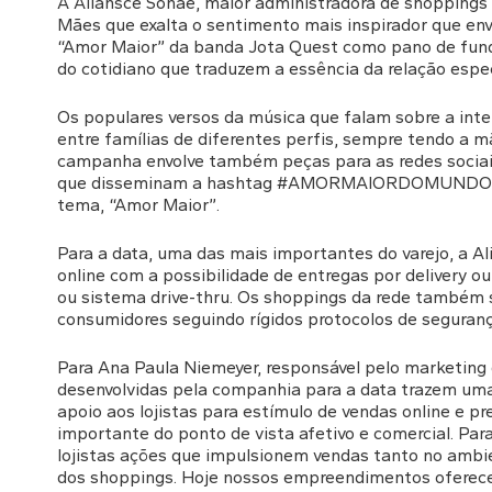
A Aliansce Sonae, maior administradora de shoppings
Mães que exalta o sentimento mais inspirador que env
“Amor Maior” da banda Jota Quest como pano de fun
do cotidiano que traduzem a essência da relação espec
Os populares versos da música que falam sobre a i
entre famílias de diferentes perfis, sempre tendo a m
campanha envolve também peças para as redes socia
que disseminam a hashtag #AMORMAIORDOMUNDO em
tema, “Amor Maior”.
Para a data, uma das mais importantes do varejo, a Al
online com a possibilidade de entregas por delivery o
ou sistema drive-thru. Os shoppings da rede também
consumidores seguindo rígidos protocolos de seguranç
Para Ana Paula Niemeyer, responsável pelo marketing d
desenvolvidas pela companhia para a data trazem um
apoio aos lojistas para estímulo de vendas online e p
importante do ponto de vista afetivo e comercial. Par
lojistas ações que impulsionem vendas tanto no ambie
dos shoppings. Hoje nossos empreendimentos oferece