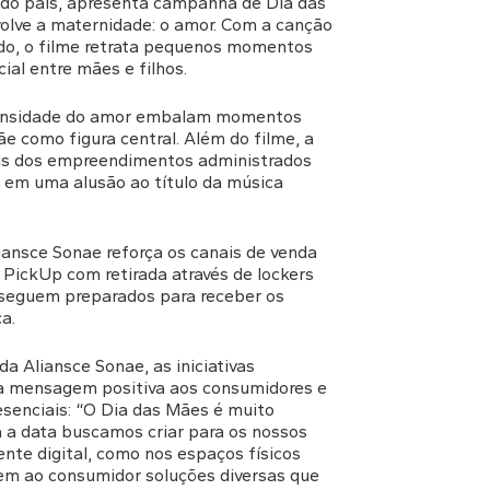
 do país, apresenta campanha de Dia das
olve a maternidade: o amor. Com a canção
do, o filme retrata pequenos momentos
ial entre mães e filhos.
ntensidade do amor embalam momentos
ãe como figura central. Além do filme, a
is dos empreendimentos administrados
 uma alusão ao título da música
iansce Sonae reforça os canais de venda
u PickUp com retirada através de lockers
 seguem preparados para receber os
a.
a Aliansce Sonae, as iniciativas
a mensagem positiva aos consumidores e
resenciais: “O Dia das Mães é muito
a a data buscamos criar para os nossos
nte digital, como nos espaços físicos
m ao consumidor soluções diversas que