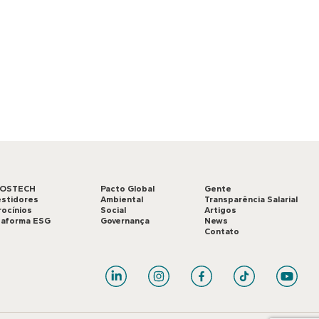
LOSTECH
Pacto Global
Gente
estidores
Ambiental
Transparência Salarial
rocínios
Social
Artigos
taforma ESG
Governança
News
Contato