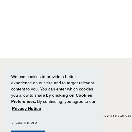
Post
We use cookies to provide a better
experience on our site and to target relevant
content to you. You can enter which cookies
you allow to share
by clicking on Cookies
Preferences.
By continuing, you agree to our
Privacy Notice
Canal de Ética:
Clique aqui
ou ligue para
0800 591 8825
para relatar des
.
Learn more