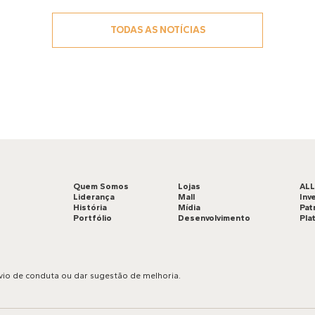
TODAS AS NOTÍCIAS
Quem Somos
Lojas
AL
Liderança
Mall
Inv
História
Mídia
Pat
Portfólio
Desenvolvimento
Pla
vio de conduta ou dar sugestão de melhoria.