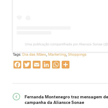
Uma publicação compartilhada por Aliansce Sonae (@
Tags:
Dia das Mães
,
Marketing
,
Shoppings
Facebook
Twitter
Email
LinkedIn
WhatsApp
Share
Navegação
Fernanda Montenegro traz mensagem de
campanha da Aliansce Sonae
de