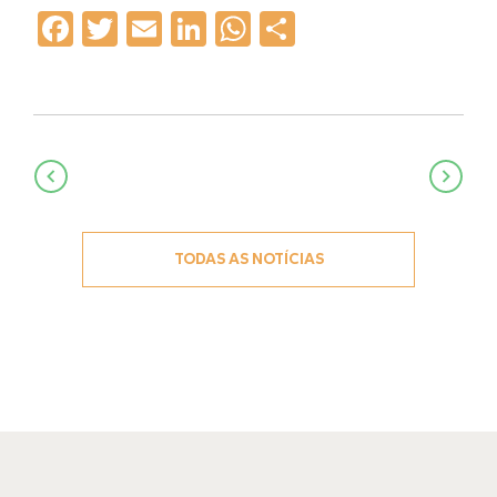
Facebook
Twitter
Email
LinkedIn
WhatsApp
Share
Navegação
de
Post
TODAS AS NOTÍCIAS