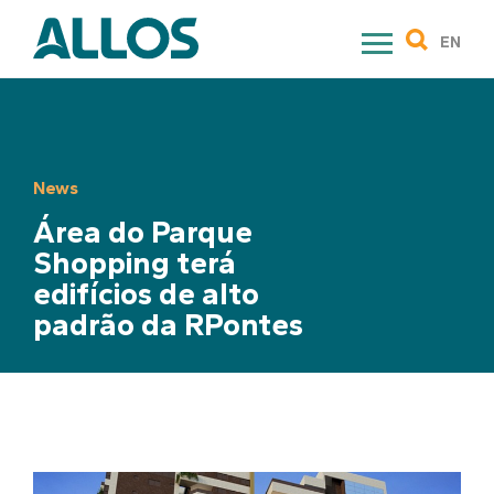
Skip
to
EN
content
News
Área do Parque
Shopping terá
edifícios de alto
padrão da RPontes