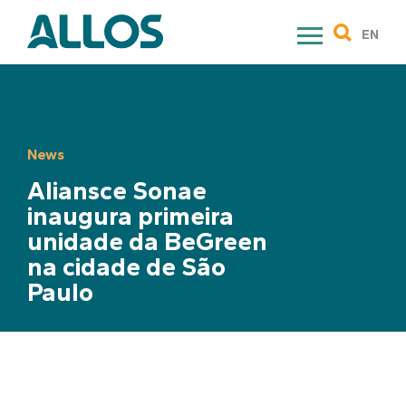
Skip
to
EN
content
News
Aliansce Sonae
inaugura primeira
unidade da BeGreen
na cidade de São
Paulo