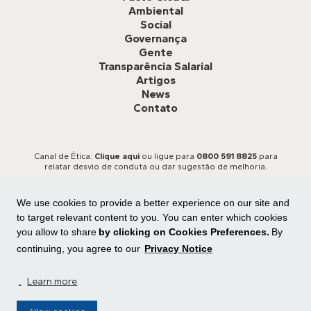
Ambiental
Social
Governança
Gente
Transparência Salarial
Artigos
News
Contato
Canal de Ética:
Clique aqui
ou ligue para
0800 591 8825
para
relatar desvio de conduta ou dar sugestão de melhoria.
We use cookies to provide a better experience on our site and
to target relevant content to you. You can enter which cookies
you allow to share
by clicking on Cookies Preferences.
By
continuing, you agree to our
Privacy Notice
Todos os direitos reservados
Central de privacidade
|
Preferência de cookies
.
Learn more