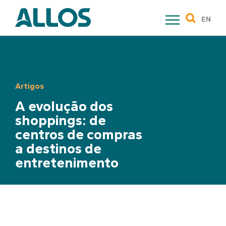
Skip
to
EN
content
Artigos
A evolução dos
shoppings: de
centros de compras
a destinos de
entretenimento