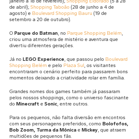
janeiro a 18 de fevereiro);
Shopping Eldorado
(5 a 28
de abril);
Shopping Taboão
(28 de junho a 4 de
agosto) e
Boulevard Shopping Bauru
(19 de
setembro a 20 de outubro).
O
Parque do Batman
, no
Parque Shopping Belém
,
criou uma atmosfera de mistério e aventura que
divertiu diferentes gerações.
Já no
LEGO Experience
, que passou pelo
Boulevard
Shopping Belém
e pelo
Plaza Sul
, os visitantes
encontraram o cenário perfeito para passarem bons
momentos deixando a criatividade rolar em família.
Grandes nomes dos games também já passaram
pelos nossos shoppings, como o universo fascinante
do
Minecraft
e
Sonic
, entre outros.
Para os pequenos, não falta diversão em encontros
com seus personagens preferidos, como
Bolofofos,
Bob Zoom, Turma da Mônica
e
Mickey
, que atraem
multidões de pequenos fãs.