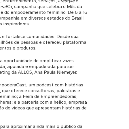
, entretenimento, serviços,
lifestyle
e
raEla
, campanha que celebra o Mês da
 e do empoderamento feminino. De 6 a 16
ompanhia em diversos estados do Brasil
 inspiradores.
 e fortalece comunidades. Desde sua
 milhões de pessoas e ofereceu plataforma
entos e produtos.
oportunidade de amplificar vozes
ada, apoiada e empoderada para ser
keting da ALLOS, Ana Paula Niemeyer.
EmpoderaCast, um podcast com histórias
 que oferece consultorias, palestras e
feminino; a Feira de Empreendedoras,
lheres; e a parceria com a helloo, empresa
ão de vídeos que apresentam histórias de
para aproximar ainda mais o público da