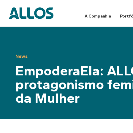
Skip
to
content
A Companhia
Portfó
News
EmpoderaEla: ALL
protagonismo femi
da Mulher