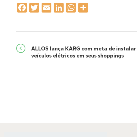
Facebook
Twitter
Email
LinkedIn
WhatsApp
Share
Navegação
ALLOS lança KARG com meta de instalar
veículos elétricos em seus shoppings
de
Post