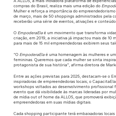
A ALLOS, a mais inovadora plataforma de experiências
compras do Brasil, realiza mais uma edição do
Empode
Mulher e reforça a importância do empreendedorismo
de março, mais de 50 shoppings administrados pela c
receberão uma série de eventos, ativações e conteúdos
O
EmpoderaEla
é um movimento que transforma vidas
criação, em 2019, a iniciativa já impactou mais de 10
para mais de 15 mil empreendedoras exibirem seus tal
“O
EmpoderaEla
é uma homenagem às mulheres e uma 
femininas. Queremos que cada mulher se sinta inspir
protagonista de sua história”, afirma diretora de Mar
Entre as ações previstas para 2025, destacam-se o 
inspiradoras de empreendedoras locais; o CapacitaEla,
workshops voltados ao desenvolvimento profissional 
evento que dá visibilidade às marcas lideradas por mu
de mídia out of home da ALLOS, que promoverá exibiç
empreendedoras em suas mídias digitais.
Cada shopping participante terá embaixadoras locais 