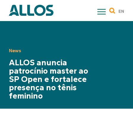
Skip
to
EN
content
News
ALLOS anuncia
patrocínio master ao
SP Open e fortalece
presença no tênis
feminino