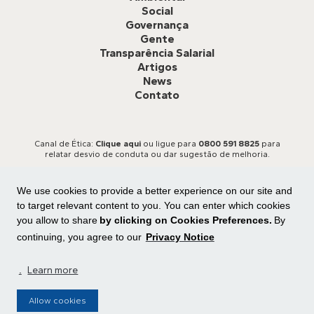
Social
Governança
Gente
Transparência Salarial
Artigos
News
Contato
Canal de Ética:
Clique aqui
ou ligue para
0800 591 8825
para
relatar desvio de conduta ou dar sugestão de melhoria.
We use cookies to provide a better experience on our site and
to target relevant content to you. You can enter which cookies
you allow to share
by clicking on Cookies Preferences.
By
continuing, you agree to our
Privacy Notice
Todos os direitos reservados
Central de privacidade
|
Preferência de cookies
.
Learn more
Allow cookies