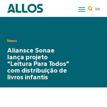
Skip
to
EN
content
News
Aliansce Sonae
lança projeto
“Leitura Para Todos”
com distribuição de
livros infantis