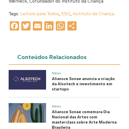
Werneck, Cofundador do Instituto da Criança.
Tags:
Leitura para Todos
,
ESG
,
Instituto da Criança
Facebook
Twitter
Email
LinkedIn
WhatsApp
Share
Conteúdos Relacionados
News
Aliansce Sonae anuncia a criação
da Alsotech e investimento em
startups
News
Aliansce Sonae comemora Dia
Nacional das Artes com
masterclass sobre Arte Moderna
Brasileira