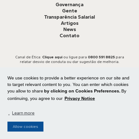
Governança
Gente
Transparência Salarial
Artigos
News
Contato
Canal de Ética:
Clique aqui
ou ligue para
0800 591 8825
para
relatar desvio de conduta ou dar sugestão de melhoria.
We use cookies to provide a better experience on our site and
to target relevant content to you. You can enter which cookies
you allow to share
by clicking on Cookies Preferences.
By
continuing, you agree to our
Privacy Notice
Todos os direitos reservados
Central de privacidade
|
Preferência de cookies
.
Learn more
Allow cookies