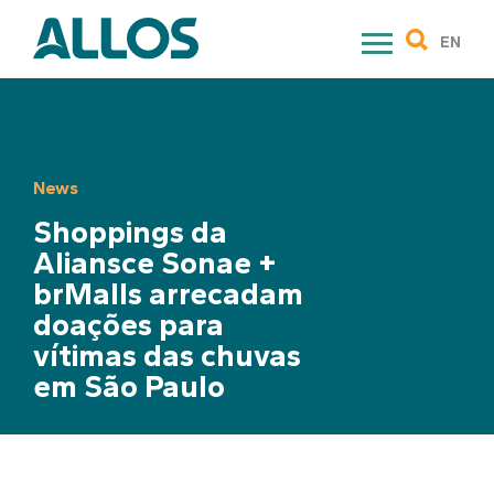
Skip
to
EN
content
News
Shoppings da
Aliansce Sonae +
brMalls arrecadam
doações para
vítimas das chuvas
em São Paulo