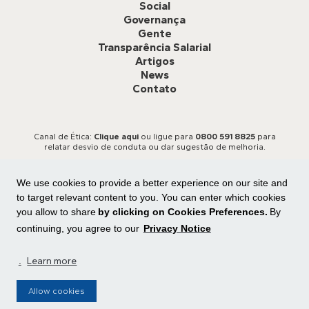
Social
Governança
Gente
Transparência Salarial
Artigos
News
Contato
Canal de Ética:
Clique aqui
ou ligue para
0800 591 8825
para
relatar desvio de conduta ou dar sugestão de melhoria.
We use cookies to provide a better experience on our site and
to target relevant content to you. You can enter which cookies
you allow to share
by clicking on Cookies Preferences.
By
continuing, you agree to our
Privacy Notice
Todos os direitos reservados
Central de privacidade
|
Preferência de cookies
.
Learn more
Allow cookies