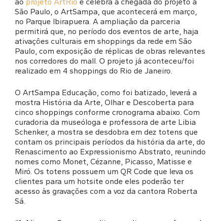
ao
projeto ArtRio
e celebra a chegada do projeto a
São Paulo, o ArtSampa, que acontecerá em março,
no Parque Ibirapuera. A ampliação da parceria
permitirá que, no período dos eventos de arte, haja
ativações culturais em shoppings da rede em São
Paulo, com exposição de réplicas de obras relevantes
nos corredores do mall. O projeto já aconteceu/foi
realizado em 4 shoppings do Rio de Janeiro.
O ArtSampa Educação, como foi batizado, leverá a
mostra História da Arte, Olhar e Descoberta para
cinco shoppings conforme cronograma abaixo. Com
curadoria da museóloga e professora de arte Libia
Schenker, a mostra se desdobra em dez totens que
contam os principais períodos da história da arte, do
Renascimento ao Expressionismo Abstrato, reunindo
nomes como Monet, Cézanne, Picasso, Matisse e
Miró. Os totens possuem um QR Code que leva os
clientes para um hotsite onde eles poderão ter
acesso às gravações com a voz da cantora Roberta
Sá.