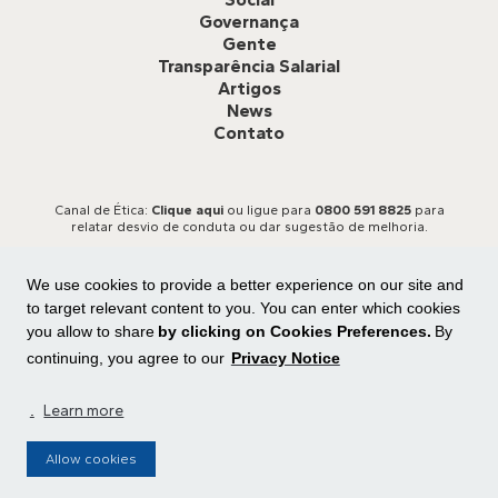
Governança
Gente
Transparência Salarial
Artigos
News
Contato
Canal de Ética:
Clique aqui
ou ligue para
0800 591 8825
para
relatar desvio de conduta ou dar sugestão de melhoria.
We use cookies to provide a better experience on our site and
to target relevant content to you. You can enter which cookies
you allow to share
by clicking on Cookies Preferences.
By
continuing, you agree to our
Privacy Notice
Todos os direitos reservados
Central de privacidade
|
Preferência de cookies
.
Learn more
Allow cookies