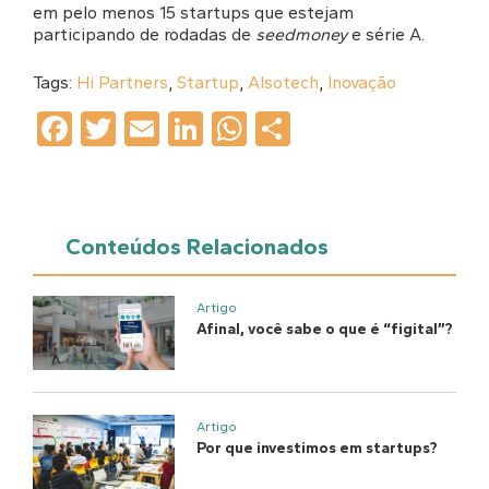
em pelo menos 15 startups que estejam
participando de rodadas de
seedmoney
e série A.
Tags:
Hi Partners
,
Startup
,
Alsotech
,
Inovação
Facebook
Twitter
Email
LinkedIn
WhatsApp
Share
Conteúdos Relacionados
Artigo
Afinal, você sabe o que é “figital”?
Artigo
Por que investimos em startups?