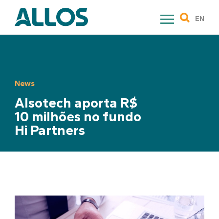
Skip
to
EN
content
News
Alsotech aporta R$
10 milhões no fundo
Hi Partners