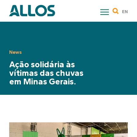
Skip
to
EN
content
News
Ação solidária às
vítimas das chuvas
em Minas Gerais.