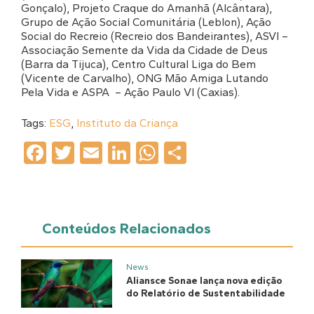
Gonçalo), Projeto Craque do Amanhã (Alcântara),
Grupo de Ação Social Comunitária (Leblon), Ação
Social do Recreio (Recreio dos Bandeirantes), ASVI –
Associação Semente da Vida da Cidade de Deus
(Barra da Tijuca), Centro Cultural Liga do Bem
(Vicente de Carvalho), ONG Mão Amiga Lutando
Pela Vida e ASPA – Ação Paulo VI (Caxias).
Tags:
ESG
,
Instituto da Criança
Facebook
Twitter
Email
LinkedIn
WhatsApp
Share
Conteúdos Relacionados
News
Aliansce Sonae lança nova edição
do Relatório de Sustentabilidade