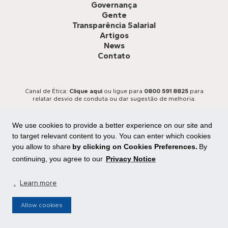
Governança
Gente
Transparência Salarial
Artigos
News
Contato
Canal de Ética:
Clique aqui
ou ligue para
0800 591 8825
para
relatar desvio de conduta ou dar sugestão de melhoria.
We use cookies to provide a better experience on our site and
to target relevant content to you. You can enter which cookies
you allow to share
by clicking on Cookies Preferences.
By
continuing, you agree to our
Privacy Notice
Todos os direitos reservados
Central de privacidade
|
Preferência de cookies
.
Learn more
Allow cookies