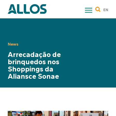
Skip
to
EN
content
News
Arrecadação de
brinquedos nos
Shoppings da
Aliansce Sonae