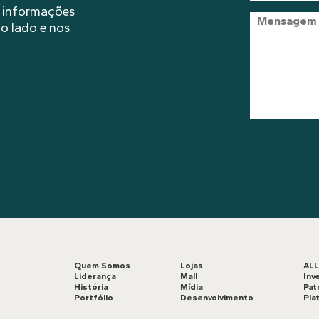
s informações
o lado e nos
Quem Somos
Lojas
AL
Liderança
Mall
Inv
História
Mídia
Pat
Portfólio
Desenvolvimento
Pla