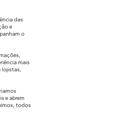
ência das
ção e
ompanham o
ormações,
riência mais
lojistas,
criamos
is e abrem
uímos, todos
.