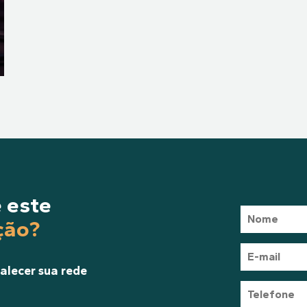
 este
ção?
alecer sua rede