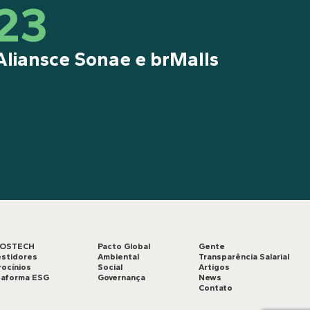
23
Aliansce Sonae e brMalls
LOSTECH
Pacto Global
Gente
estidores
Ambiental
Transparência Salarial
rocínios
Social
Artigos
taforma ESG
Governança
News
Contato