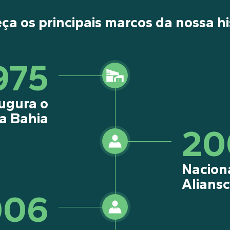
a os principais marcos da nossa hi
975
ugura o
a Bahia
20
Naciona
Alians
006