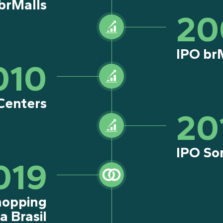
 brMalls
20
IPO br
010
Centers
20
IPO Son
019
hopping
a Brasil