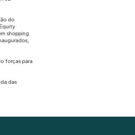
ção do
 Equity
em shopping.
inaugurados,
o forças para
ida das