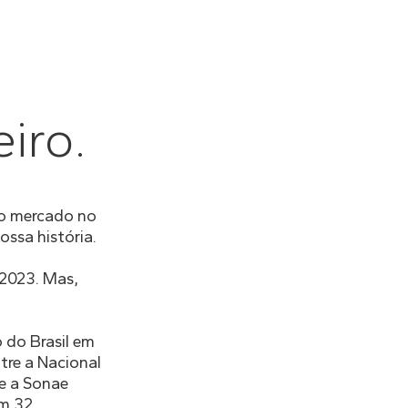
iro.
 o mercado no
ossa história.
 2023. Mas,
 do Brasil em
tre a Nacional
 e a Sonae
om 32