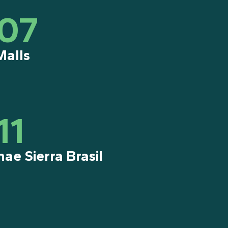
07
Malls
11
ae Sierra Brasil