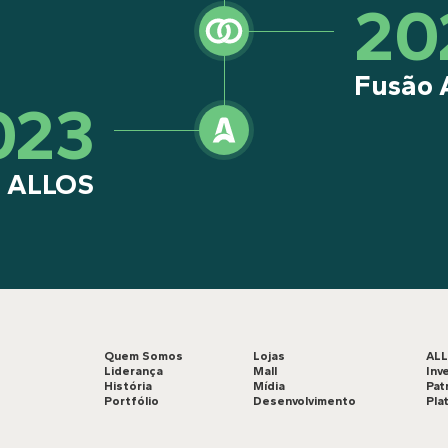
20
Fusão 
023
a ALLOS
Quem Somos
Lojas
AL
Liderança
Mall
Inv
História
Mídia
Pat
Portfólio
Desenvolvimento
Pla