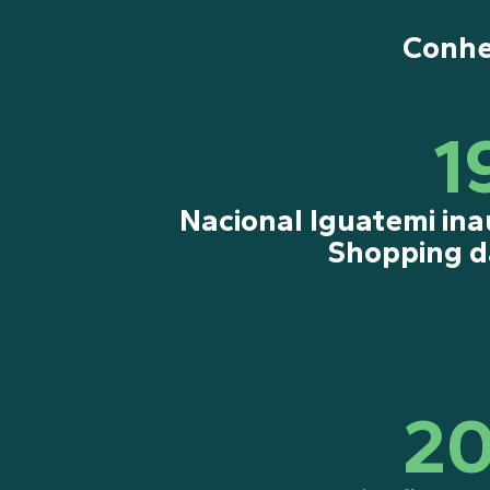
Conheç
1
Nacional Iguatemi ina
Shopping d
2