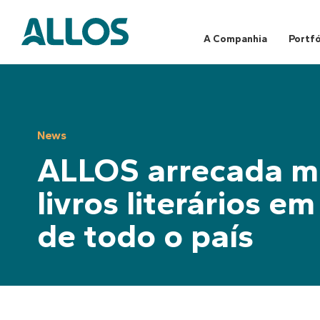
Skip
to
content
A Companhia
Portfó
News
ALLOS arrecada ma
livros literários 
de todo o país