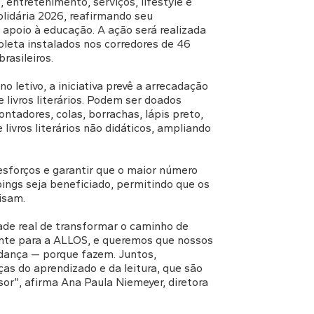
 entretenimento, serviços, lifestyle e
olidária 2026, reafirmando seu
apoio à educação. A ação será realizada
coleta instalados nos corredores de 46
rasileiros.
o letivo, a iniciativa prevê a arrecadação
 livros literários. Podem ser doados
tadores, colas, borrachas, lápis preto,
 livros literários não didáticos, ampliando
esforços e garantir que o maior número
pings seja beneficiado, permitindo que os
isam.
dade real de transformar o caminho de
te para a ALLOS, e queremos que nossos
dança — porque fazem. Juntos,
s do aprendizado e da leitura, que são
sor”, afirma Ana Paula Niemeyer, diretora