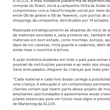
A ALLOS, a mais inovadora plataforma de experiências,
compras do Brasil, inicia a campanha Volta às Aulas S
compromisso com a transformação social por meio do 
entre 08 de janeiro e 08 de fevereiro, com pontos de 
shoppings da companhia, distribuídos por 14 estados b
Realizada estrategicamente às vésperas do início do an
de materiais escolares e, pela primeira vez, também de
materiais em bom estado, como mochilas, estojos, apon
lápis de cor, canetas, tinta guache e cadernos, além de
ainda mais o incentivo à leitura.
A ação mobiliza doadores em todo o país para somar 
possível de instituições parceiras e ao redor dos shop
itens arrecadados cheguem às crianças que mais prec
“Cada material e cada livro doado carrega a possibili
uma criança. A educação é um compromisso permanen
clientes sintam que fazem parte desse projeto de mu
ampliamos oportunidades e aproximamos essas criança
pilares essenciais para um futuro mais digno e promis
de Marketing da ALLOS.