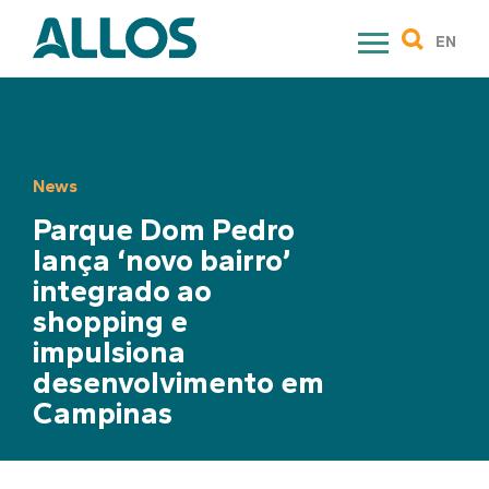
Skip
to
EN
content
News
Parque Dom Pedro
lança ‘novo bairro’
integrado ao
shopping e
impulsiona
desenvolvimento em
Campinas