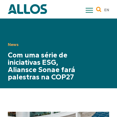
Skip
to
EN
content
News
Com uma série de
iniciativas ESG,
Aliansce Sonae fará
palestras na COP27