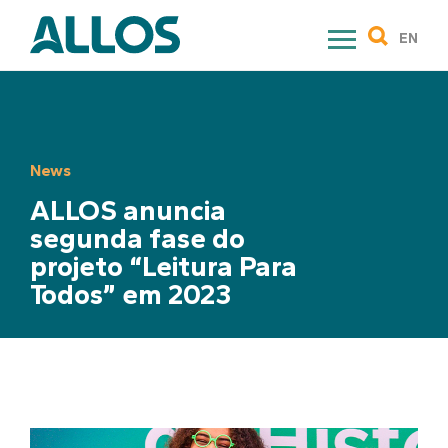
Skip
to
EN
content
News
ALLOS anuncia
segunda fase do
projeto “Leitura Para
Todos” em 2023