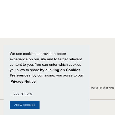
We use cookies to provide a better
experience on our site and to target relevant
content to you. You can enter which cookies
you allow to share
by clicking on Cookies
Preferences.
By continuing, you agree to our
Privacy Notice
Canal de Ética:
Clique aqui
ou ligue para
0800 591 8825
para relatar des
.
Learn more
Allow cookies
Todos os direitos reservados