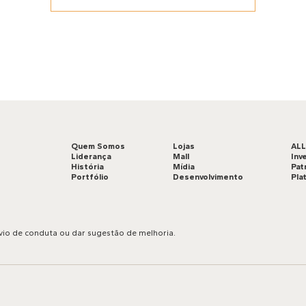
Quem Somos
Lojas
AL
Liderança
Mall
Inv
História
Mídia
Pat
Portfólio
Desenvolvimento
Pla
vio de conduta ou dar sugestão de melhoria.