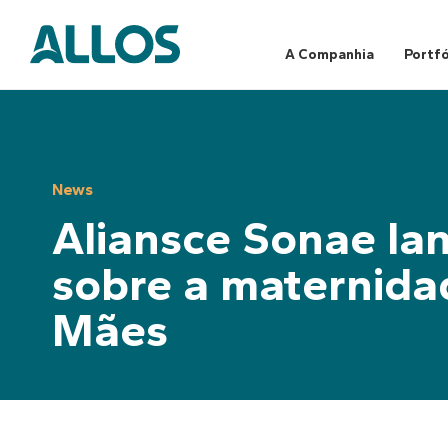
Skip
to
content
A Companhia
Portfó
News
Aliansce Sonae la
sobre a maternida
Mães