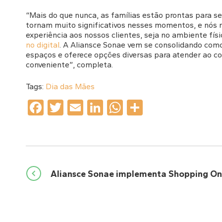
“Mais do que nunca, as famílias estão prontas para se 
tornam muito significativos nesses momentos, e nós 
experiência aos nossos clientes, seja no ambiente fís
no digital
. A Aliansce Sonae vem se consolidando co
espaços e oferece opções diversas para atender ao c
conveniente”, completa.
Tags:
Dia das Mães
Facebook
Twitter
Email
LinkedIn
WhatsApp
Share
Navegação
Aliansce Sonae implementa Shopping Onl
de
Post