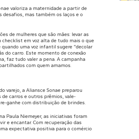
ae valoriza a maternidade a partir de
s desafios, mas também os laços e o
hões de mulheres que são mães: levar as
 checklist em voz alta de tudo mais o que
 é quando uma voz infantil sugere “decolar
trás do carro. Este momento de conexão
na, faz tudo valer a pena. A campanha
mpartilhados com quem amamos.
do varejo, a Aliansce Sonae preparou
de carros e outros prêmios, vale-
e-ganhe com distribuição de brindes.
a Paula Niemeyer, as iniciativas foram
rvir e encantar. Com recuperação das
ma expectativa positiva para o comércio