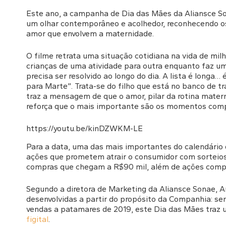
Este ano, a campanha de Dia das Mães da Aliansce Son
um olhar contemporâneo e acolhedor, reconhecendo o
amor que envolvem a maternidade.
O filme retrata uma situação cotidiana na vida de mil
crianças de uma atividade para outra enquanto faz um
precisa ser resolvido ao longo do dia. A lista é longa…
para Marte”. Trata-se do filho que está no banco de 
traz a mensagem de que o amor, pilar da rotina mater
reforça que o mais importante são os momentos co
https://youtu.be/kinDZWKM-LE
Para a data, uma das mais importantes do calendário 
ações que prometem atrair o consumidor com sorteios 
compras que chegam a R$90 mil, além de ações compr
Segundo a diretora de Marketing da Aliansce Sonae, An
desenvolvidas a partir do propósito da Companhia: se
vendas a patamares de 2019, este Dia das Mães traz u
figital
.