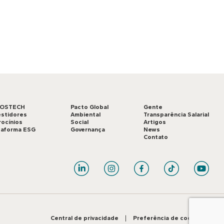
LOSTECH
Pacto Global
Gente
estidores
Ambiental
Transparência Salarial
rocínios
Social
Artigos
taforma ESG
Governança
News
Contato
Central de privacidade
|
Preferência de cookies