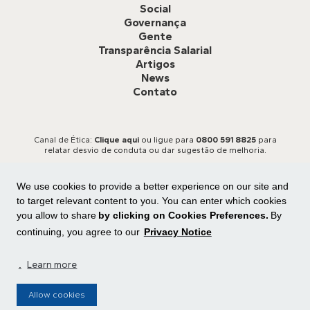
Social
Governança
Gente
Transparência Salarial
Artigos
News
Contato
Canal de Ética:
Clique aqui
ou ligue para
0800 591 8825
para
relatar desvio de conduta ou dar sugestão de melhoria.
We use cookies to provide a better experience on our site and
to target relevant content to you. You can enter which cookies
you allow to share
by clicking on Cookies Preferences.
By
continuing, you agree to our
Privacy Notice
Todos os direitos reservados
Central de privacidade
|
Preferência de cookies
.
Learn more
Allow cookies