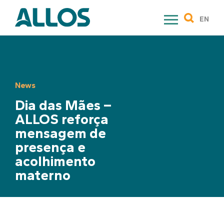
Skip
to
EN
content
News
Dia das Mães –
ALLOS reforça
mensagem de
presença e
acolhimento
materno