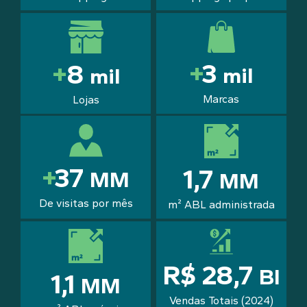
+
3
+
9
mil
mil
Marcas
Lojas
+
42
1,
8
MM
MM
De visitas por mês
m² ABL administrada
R$
33
,7
BI
1,
1
MM
Vendas Totais (2024)