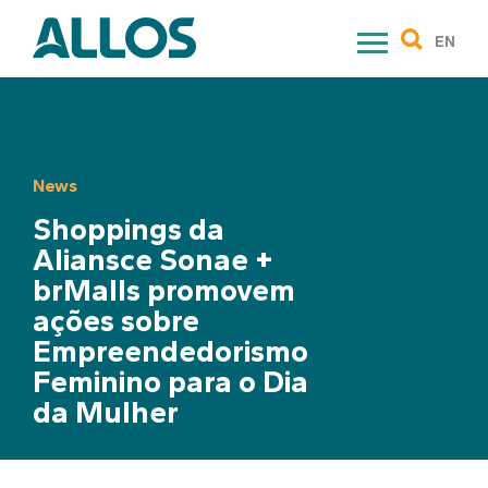
Skip
to
EN
content
News
Shoppings da
Aliansce Sonae +
brMalls promovem
ações sobre
Empreendedorismo
Feminino para o Dia
da Mulher