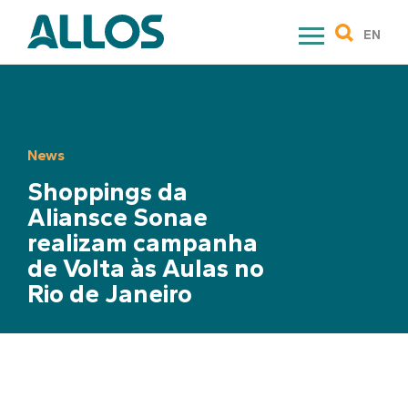
Skip
to
EN
content
News
Shoppings da
Aliansce Sonae
realizam campanha
de Volta às Aulas no
Rio de Janeiro