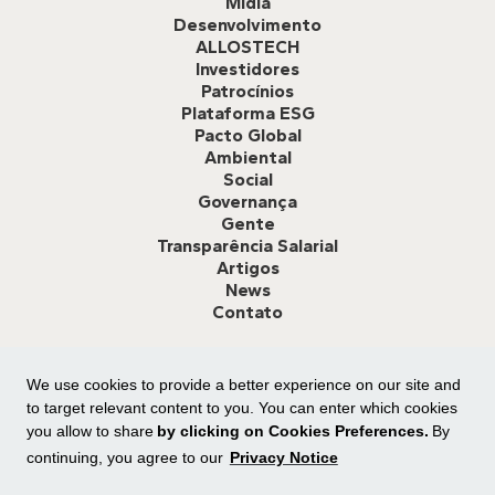
Mídia
Desenvolvimento
ALLOSTECH
Investidores
Patrocínios
Plataforma ESG
Pacto Global
Ambiental
Social
Governança
Gente
Transparência Salarial
Artigos
News
Contato
We use cookies to provide a better experience on our site and
Canal de Ética:
Clique aqui
ou ligue para
0800 591 8825
para
relatar desvio de conduta ou dar sugestão de melhoria.
to target relevant content to you. You can enter which cookies
you allow to share
by clicking on Cookies Preferences.
By
continuing, you agree to our
Privacy Notice