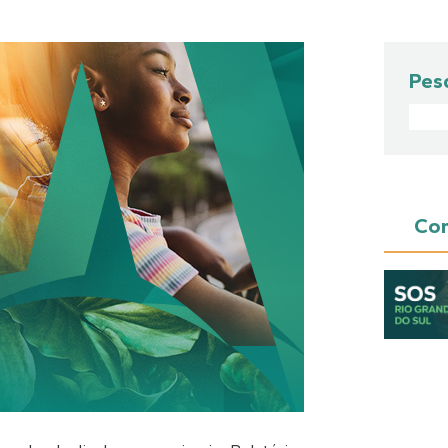
Pes
Con