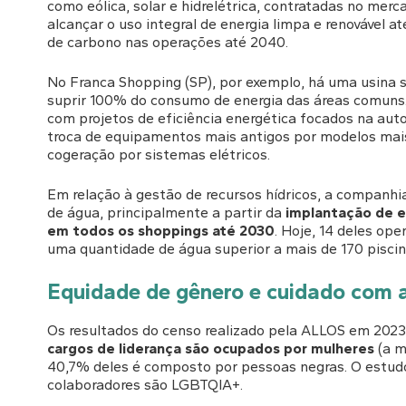
como eólica, solar e hidrelétrica, contratadas no me
alcançar o uso integral de energia limpa e renovável a
de carbono nas operações até 2040.
No Franca Shopping (SP), por exemplo, há uma usina 
suprir 100% do consumo de energia das áreas comuns
com projetos de eficiência energética focados na au
troca de equipamentos mais antigos por modelos mais 
cogeração por sistemas elétricos.
Em relação à gestão de recursos hídricos, a companh
de água, principalmente a partir da
implantação de e
em todos os shoppings até 2030
. Hoje, 14 deles op
uma quantidade de água superior a mais de 170 piscin
Equidade de gênero e cuidado com 
Os resultados do censo realizado pela ALLOS em 2023
cargos de liderança são ocupados por mulheres
(a m
40,7% deles é composto por pessoas negras. O estudo
colaboradores são LGBTQIA+.