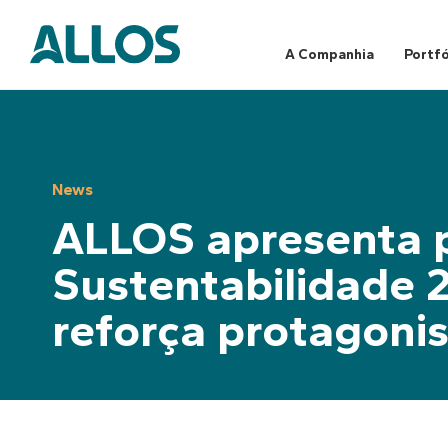
Skip
to
content
A Companhia
Portfó
News
ALLOS apresenta p
Sustentabilidade 
reforça protagoni