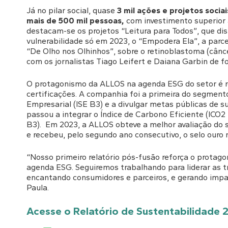
Já no pilar social, quase
3 mil ações e projetos soci
mais de 500 mil pessoas,
com investimento superior a 
destacam-se os projetos “Leitura para Todos”, que dist
vulnerabilidade só em 2023, o “Empodera Ela”, a parc
“De Olho nos Olhinhos”, sobre o retinoblastoma (cânce
com os jornalistas Tiago Leifert e Daiana Garbin de
O protagonismo da ALLOS na agenda ESG do setor é r
certificações. A companhia foi a primeira do segmento
Empresarial (ISE B3) e a divulgar metas públicas de 
passou a integrar o Índice de Carbono Eficiente (ICO2
B3). Em 2023, a ALLOS obteve a melhor avaliação do s
e recebeu, pelo segundo ano consecutivo, o selo ouro 
“Nosso primeiro relatório pós-fusão reforça o protag
agenda ESG. Seguiremos trabalhando para liderar as t
encantando consumidores e parceiros, e gerando impac
Paula.
Acesse o Relatório de Sustentabilidade 