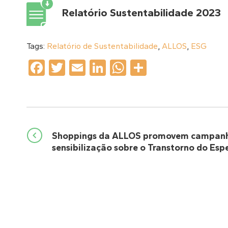
Relatório Sustentabilidade 2023
Tags:
Relatório de Sustentabilidade
,
ALLOS
,
ESG
Facebook
Twitter
Email
LinkedIn
WhatsApp
Share
Navegação
Shoppings da ALLOS promovem campanh
sensibilização sobre o Transtorno do Esp
de
Post