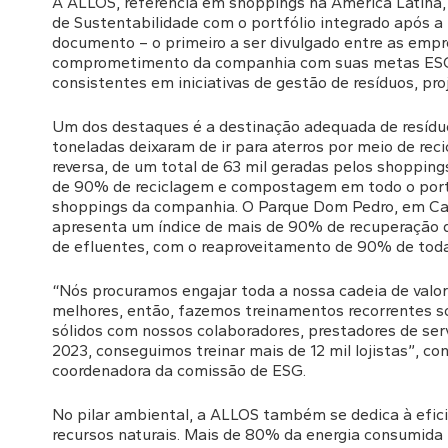
A ALLOS, referência em shoppings na América Latina, 
de Sustentabilidade com o portfólio integrado após a 
documento – o primeiro a ser divulgado entre as emp
comprometimento da companhia com suas metas ESG 
consistentes em iniciativas de gestão de resíduos, proj
Um dos destaques é a destinação adequada de resíduo
toneladas deixaram de ir para aterros por meio de re
reversa, de um total de 63 mil geradas pelos shoppin
de 90% de reciclagem e compostagem em todo o portfó
shoppings da companhia. O Parque Dom Pedro, em Cam
apresenta um índice de mais de 90% de recuperação 
de efluentes, com o reaproveitamento de 90% de toda
“Nós procuramos engajar toda a nossa cadeia de valor
melhores, então, fazemos treinamentos recorrentes so
sólidos com nossos colaboradores, prestadores de ser
2023, conseguimos treinar mais de 12 mil lojistas”, con
coordenadora da comissão de ESG.
No pilar ambiental, a ALLOS também se dedica à efici
recursos naturais. Mais de 80% da energia consumida