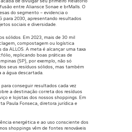
acaba de divulgar seu primeiro Relatório
fusão entre Aliansce Sonae e brMalls. O
resas do segmento – evidencia o
para 2030, apresentando resultados
etos sociais e diversidade.
s sólidos. Em 2023, mais de 30 mil
ciclagem, compostagem ou logística
gs da ALLOS. A meta é alcançar uma taxa
lio, replicando boas práticas de
pinas (SP), por exemplo, não só
dos seus resíduos sólidos, mas também
 a água descartada.
 para conseguir resultados cada vez
bre a destinação correta dos resíduos
viço e lojistas dos nossos shoppings. Em
ta Paula Fonseca, diretora jurídica e
ência energética e ao uso consciente dos
 nos shoppings vêm de fontes renováveis