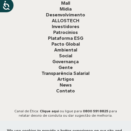
Mall
Mídia
Desenvolvimento
ALLOSTECH
Investidores
Patrocínios
Plataforma ESG
Pacto Global
Ambiental
Social
Governança
Gente
Transparência Salarial
Artigos
News
Contato
Canal de Ética:
Clique aqui
ou ligue para
0800 591 8825
para
relatar desvio de conduta ou dar sugestão de melhoria.
We use cookies to provide a better experience on our site and