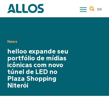
Skip
to
EN
content
News
helloo expande seu
portfólio de mídias
icônicas com novo
túnel de LED no
Plaza Shopping
Niterói