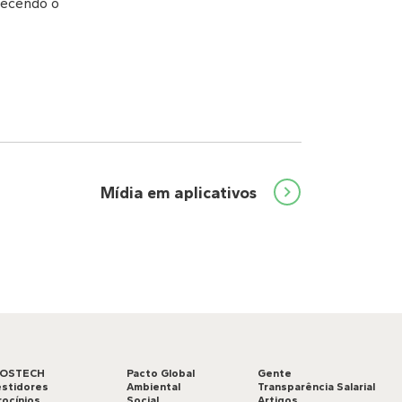
alecendo o
Mídia em aplicativos
LOSTECH
Pacto Global
Gente
estidores
Ambiental
Transparência Salarial
rocínios
Social
Artigos