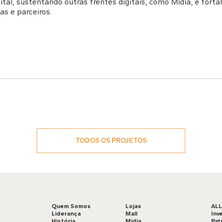
ital, sustentando outras frentes digitais, como Mídia, e fort
s e parceiros.
TODOS OS PROJETOS
Quem Somos
Lojas
AL
Liderança
Mall
Inv
História
Mídia
Pat