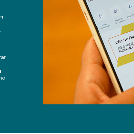
o
om
s
rar
m
 no