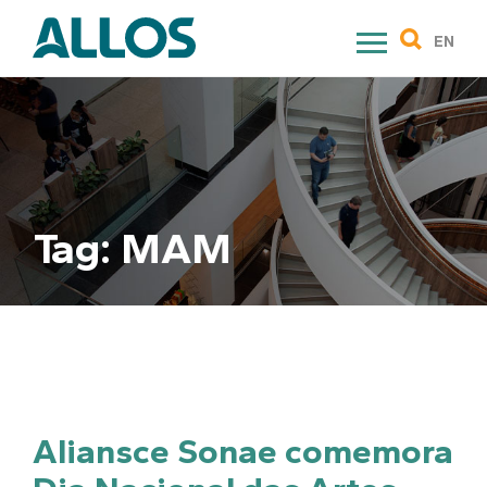
Skip
to
EN
content
Tag:
MAM
Aliansce Sonae comemora