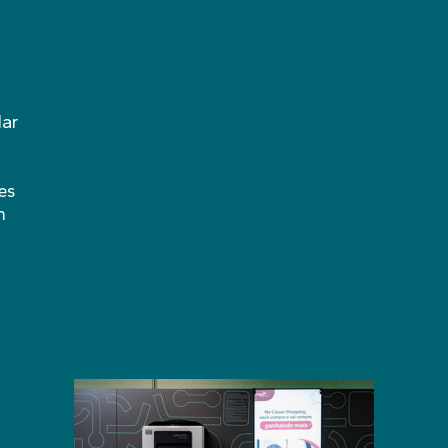
lar
es
m