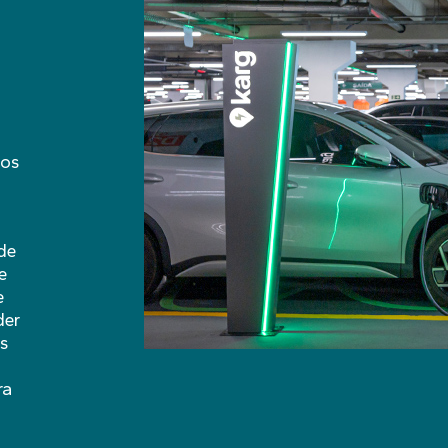
mos
de
e
e
der
s
ra