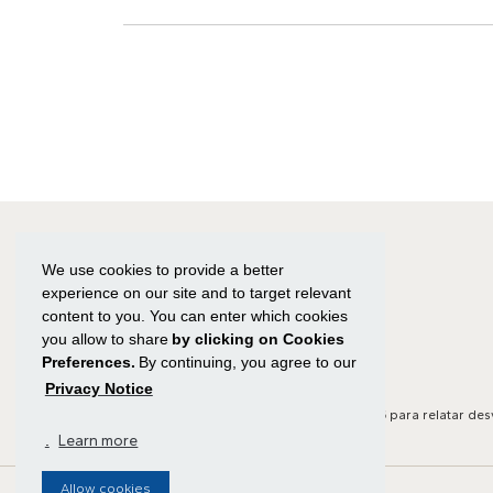
Navegação
de
Post
We use cookies to provide a better
experience on our site and to target relevant
content to you. You can enter which cookies
you allow to share
by clicking on Cookies
Preferences.
By continuing, you agree to our
Privacy Notice
Canal de Ética:
Clique aqui
ou ligue para
0800 591 8825
para relatar des
.
Learn more
Allow cookies