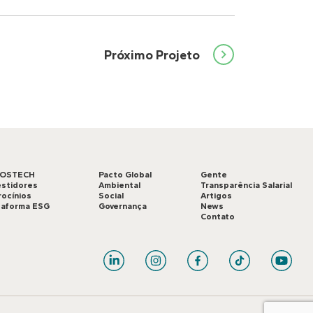
Próximo Projeto
LOSTECH
Pacto Global
Gente
estidores
Ambiental
Transparência Salarial
rocínios
Social
Artigos
taforma ESG
Governança
News
Contato