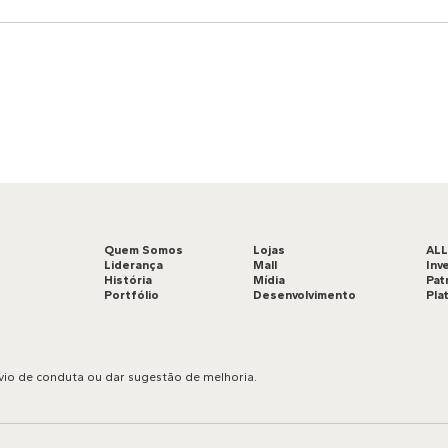
Quem Somos
Lojas
AL
Liderança
Mall
Inv
História
Mídia
Pat
Portfólio
Desenvolvimento
Pla
vio de conduta ou dar sugestão de melhoria.