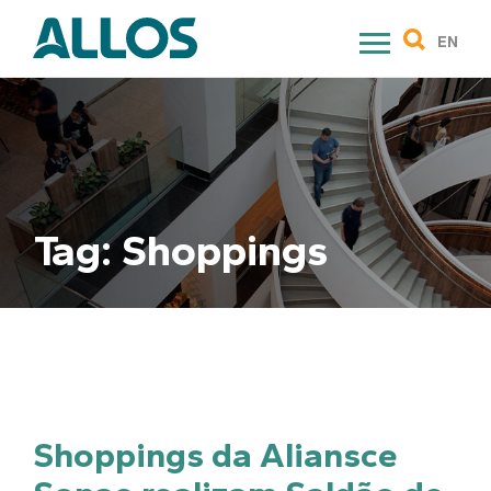
Skip
to
EN
content
Tag:
Shoppings
Shoppings da Aliansce