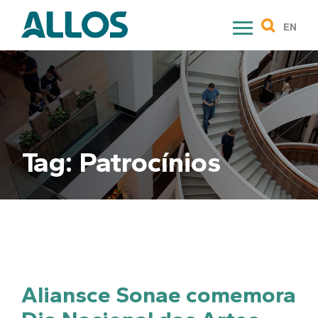
Skip
to
EN
content
Tag:
Patrocínios
Aliansce Sonae comemora