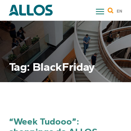
Skip
to
EN
content
Tag:
BlackFriday
“Week Tudooo”: