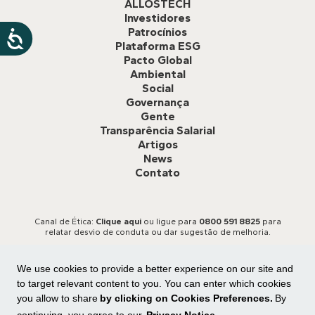
ALLOSTECH
Investidores
Patrocínios
Plataforma ESG
Pacto Global
Ambiental
Social
Governança
Gente
Transparência Salarial
Artigos
News
Contato
Canal de Ética:
Clique aqui
ou ligue para
0800 591 8825
para
relatar desvio de conduta ou dar sugestão de melhoria.
We use cookies to provide a better experience on our site and
to target relevant content to you. You can enter which cookies
you allow to share
by clicking on Cookies Preferences.
By
continuing, you agree to our
Privacy Notice