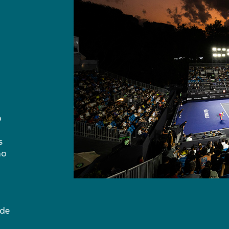
o
s
no
 de