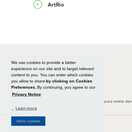
Navegação
ArtRio
de
Post
We use cookies to provide a better
experience on our site and to target relevant
content to you. You can enter which cookies
you allow to share
by clicking on Cookies
Preferences.
By continuing, you agree to our
Privacy Notice
Canal de Ética:
Clique aqui
ou ligue para
0800 591 8825
para relatar des
.
Learn more
Allow cookies
Todos os direitos reservados