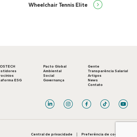
Wheelchair Tennis Elite
LOSTECH
Pacto Global
Gente
estidores
Ambiental
Transparência Salarial
rocínios
Social
Artigos
taforma ESG
Governança
News
Contato
Central de privacidade
|
Preferência de cookies