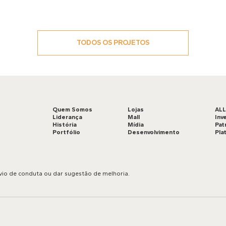
TODOS OS PROJETOS
Quem Somos
Lojas
AL
Liderança
Mall
Inv
História
Mídia
Pat
Portfólio
Desenvolvimento
Pla
vio de conduta ou dar sugestão de melhoria.