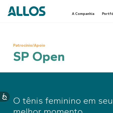
Skip
to
content
A Companhia
Portfó
Patrocínio/Apoio
SP Open
O tênis feminino em seu
melhor momento.