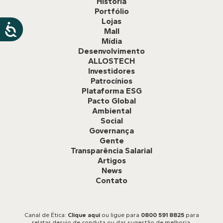
História
Portfólio
Lojas
Mall
Mídia
Desenvolvimento
ALLOSTECH
Investidores
Patrocínios
Plataforma ESG
Pacto Global
Ambiental
Social
Governança
Gente
Transparência Salarial
Artigos
News
Contato
Canal de Ética:
Clique aqui
ou ligue para
0800 591 8825
para
relatar desvio de conduta ou dar sugestão de melhoria.